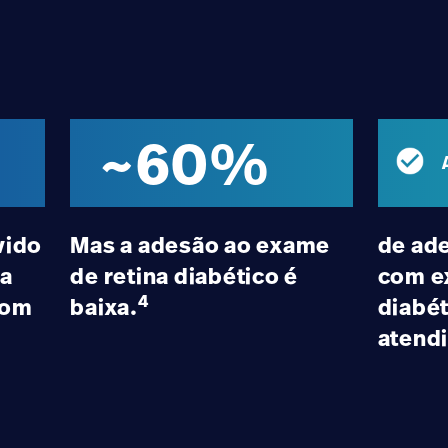
~60%
vido
Mas a adesão ao exame
de ade
ca
de retina diabético é
com e
4
com
baixa.
diabét
3
atend