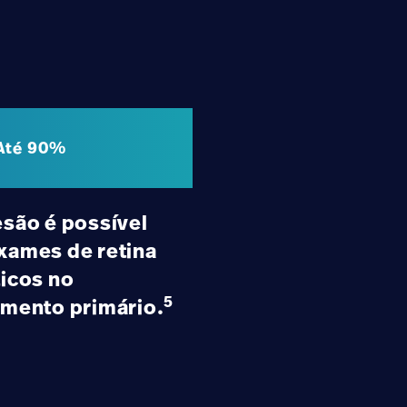
Até 90%
são é possível
xames de retina
icos no
5
imento primário.