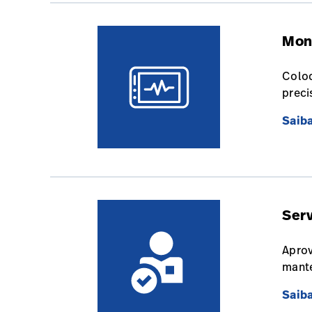
Mon
Coloq
preci
Saib
Ser
Aprov
mante
Saib