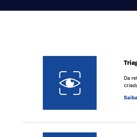
Tria
Da re
criad
Saib