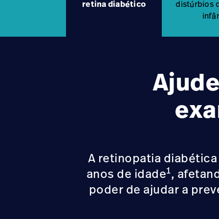
retina diabético
distúrbios 
infâ
Ajude
exa
A retinopatia diabética
1
anos de idade
, afetan
poder de ajudar a prev