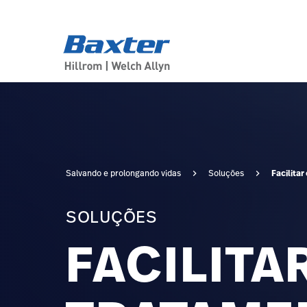
solution-area-landing-page
solutions
Facilita
Salvando e prolongando vidas
Soluções
SOLUÇÕES
FACILITA