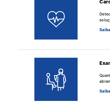
Card
Detec
soluç
Saib
Exam
Quant
abran
Saib