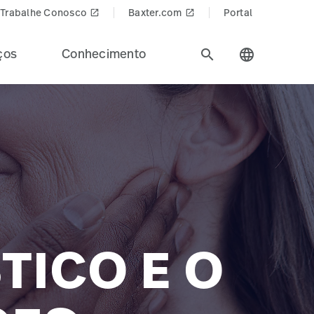
Trabalhe Conosco
Baxter.com
Portal
launch
launch
ços
Conhecimento
search
language
TICO E O