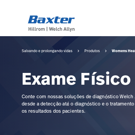
category-page
products
Womens Hea
Salvando e prolongando vidas
Produtos
Exame Físico
Conte com nossas soluções de diagnóstico Welch A
desde a detecção até o diagnóstico e o tratament
os resultados dos pacientes.