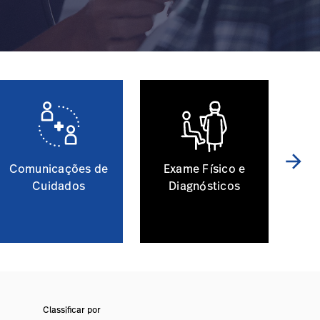
arrow_forward
Comunicações de
Exame Físico e
Cuidados
Diagnósticos
Classificar por