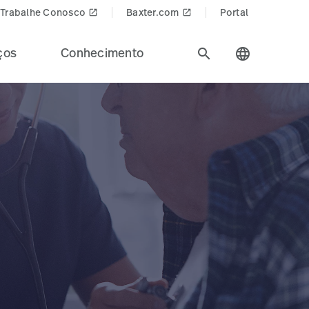
Trabalhe Conosco
Baxter.com
Portal
launch
launch
ços
Conhecimento
search
language