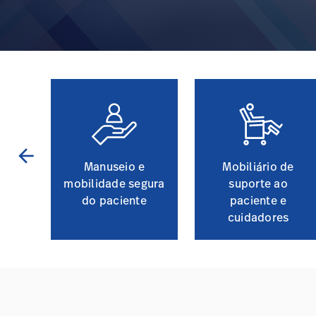
arrow_back
o do
Manuseio e
Mobiliário de
mobilidade segura
suporte ao
do paciente
paciente e
cuidadores