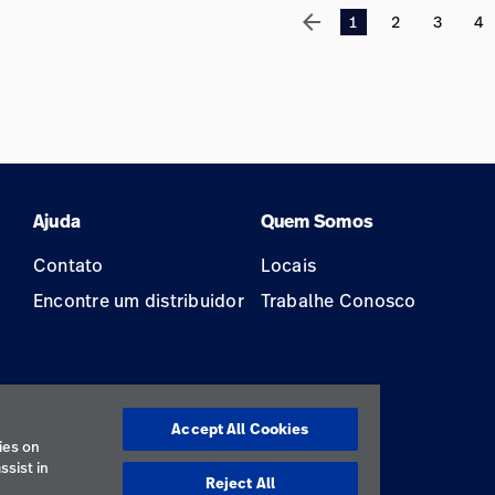
arrow_back
1
2
3
4
Ajuda
Quem Somos
Contato
Locais
Encontre um distribuidor
Trabalhe Conosco
Accept All Cookies
ão
ies on
ssist in
Reject All