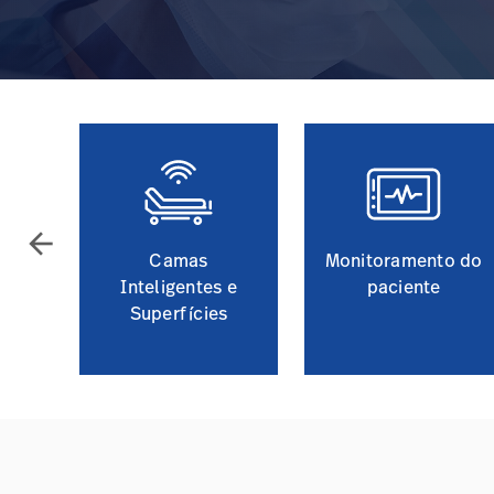
arrow_back
Camas
Monitoramento do
Inteligentes e
paciente
Superfícies