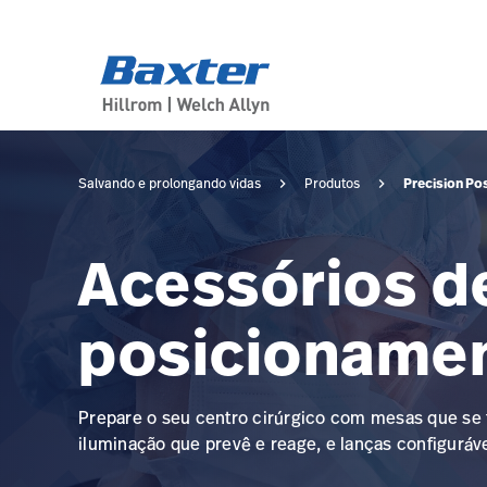
category-page
products
Precision Po
Salvando e prolongando vidas
Produtos
Acessórios d
posicionamen
Prepare o seu centro cirúrgico com mesas que se
iluminação que prevê e reage, e lanças configuráv