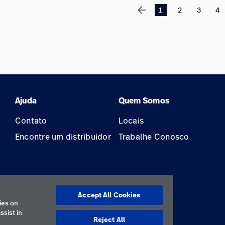
arrow_back
1
2
3
4
Ajuda
Quem Somos
Contato
Locais
Encontre um distribuidor
Trabalhe Conosco
Accept All Cookies
ão
ies on
ssist in
Reject All