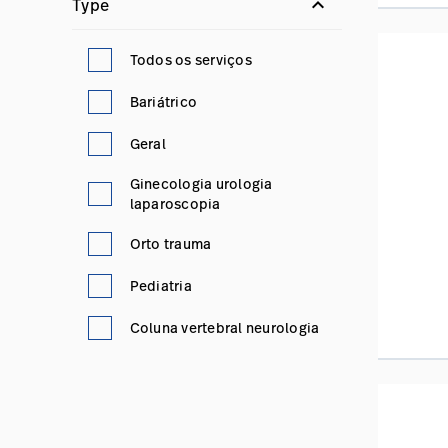
keyboard_arrow_down
Type
Todos os serviços
Bariátrico
Geral
Ginecologia urologia
laparoscopia
Orto trauma
Pediatria
Coluna vertebral neurologia