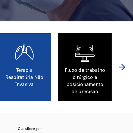
arrow_forward
Terapia
Fluxo de trabalho
Co
Respiratória Não
cirúrgico e
Invasiva
posicionamento
de precisão
Classificar por