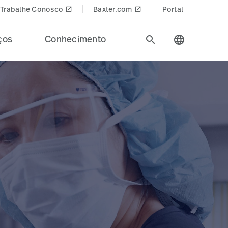
Trabalhe Conosco
Baxter.com
Portal
launch
launch
ços
Conhecimento
search
language