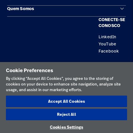
keyboard_arrow_down
Quem Somos
Contato
Produtos
CONECTE-SE
Locais
Encontre um distribuidor
Serviço
CONOSCO
Trabalhe Conosco
Conhecimento
LinkedIn
YouTube
Aluguel de terapia
Facebook
Soluções de Construção
Política de privacidade
Cookie Preferences
Termos de uso
By clicking “Accept All Cookies”, you agree to the storing of
cookies on your device to enhance site navigation, analyze site
Preferências de cookies
usage, and assist in our marketing efforts.
Divulgações responsáveis
Accept All Cookies
Preferências de cookies
Reject All
Brasil
Cookies Settings