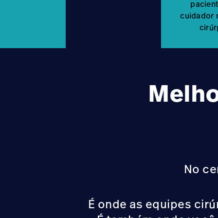
pacien
cuidador 
cirúr
Melho
No ce
É onde as equipes cirú