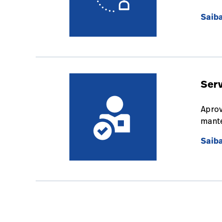
Saib
Ser
Aprov
mante
Saib