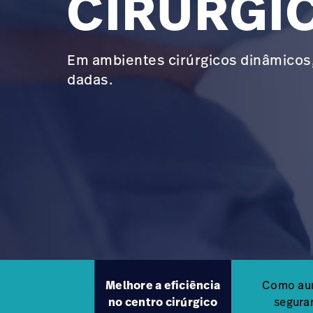
CIRÚRGI
Em ambientes cirúrgicos dinâmicos,
dadas.
Melhore a eficiência
Como au
no centro cirúrgico
segura