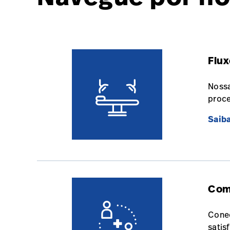
Flux
Nossa
proce
Saib
Com
Conec
satis