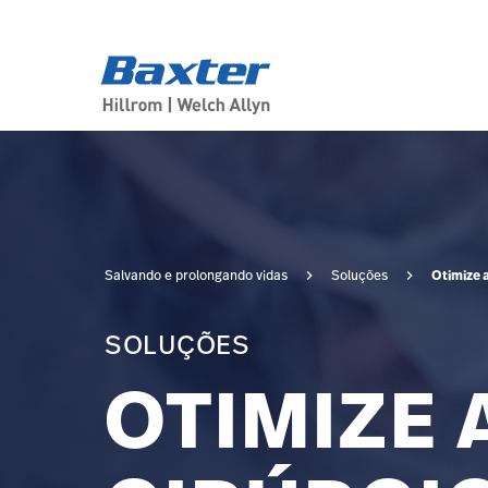
solution-area-landing-page
solutions
Otimize a
Salvando e prolongando vidas
Soluções
SOLUÇÕES
OTIMIZE 