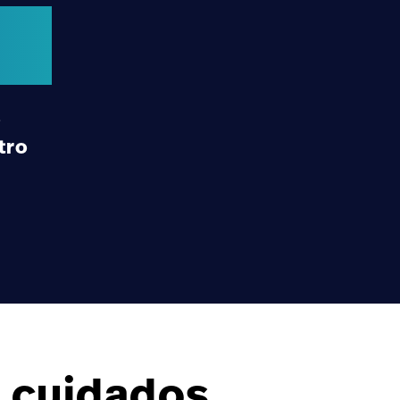
o
tro
e cuidados