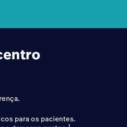
centro
rença.
icos para os pacientes.
1