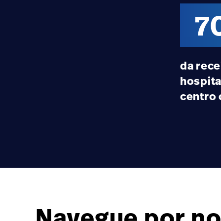
7
da rece
hospita
centro 
Navegue por no