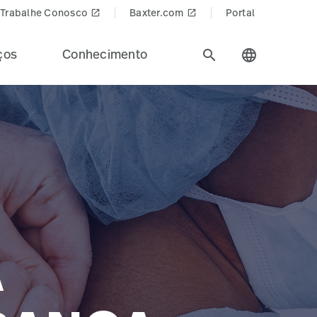
Trabalhe Conosco
Baxter.com
Portal
launch
launch
ços
Conhecimento
search
language
A