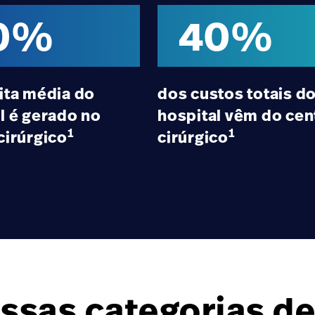
0%
40%
ita média do
dos custos totais d
l é gerado no
hospital vêm do cen
1
1
cirúrgico
cirúrgico
ssas categorias d