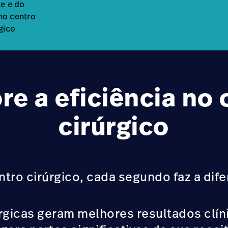
te e do
no centro
gico
re a eficiência no 
cirúrgico
ntro cirúrgico, cada segundo faz a dife
rgicas geram melhores resultados clín