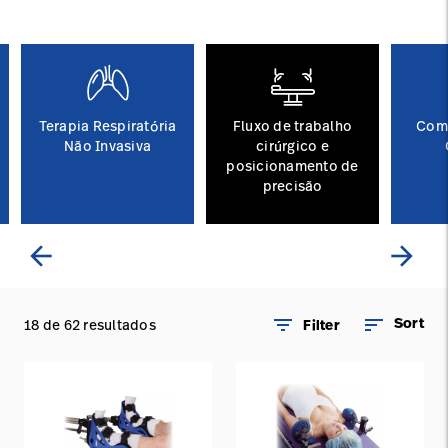
Baxter.com
launch
Trabalhe
launch
Conosco
Portal
Baxter.com
launch
Portal
Terapia Respiratória
Fluxo de trabalho
Com
Não Invasiva
cirúrgico e
posicionamento de
precisão
arrow_back
arrow_forward
filter_list
sort
Sort
18 de 62 resultados
Filter