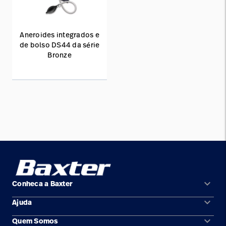
Aneroides integrados e
de bolso DS44 da série
Bronze
keyboard_arrow_down
Conheca a Baxter
keyboard_arrow_down
Ajuda
Áreas de solução
keyboard_arrow_down
Quem Somos
Contato
Produtos