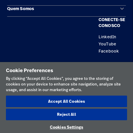
keyboard_arrow_down
Quem Somos
Contato
Produtos
CONECTE-SE
Locais
Encontre um distribuidor
Serviço
CONOSCO
Trabalhe Conosco
Conhecimento
LinkedIn
YouTube
Aluguel de terapia
Facebook
Soluções de Construção
Política de privacidade
Cookie Preferences
Termos de uso
By clicking “Accept All Cookies”, you agree to the storing of
cookies on your device to enhance site navigation, analyze site
Preferências de cookies
usage, and assist in our marketing efforts.
Divulgações responsáveis
Accept All Cookies
Preferências de cookies
Reject All
Brasil
Cookies Settings