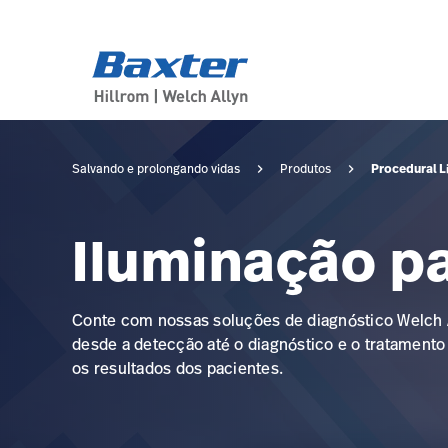
category-page
products
Procedural L
Salvando e prolongando vidas
Produtos
Iluminação p
Conte com nossas soluções de diagnóstico Welch A
desde a detecção até o diagnóstico e o tratament
os resultados dos pacientes.