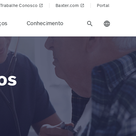
Trabalhe Conosco
Baxter.com
Portal
launch
launch
ços
Conhecimento
search
language
os