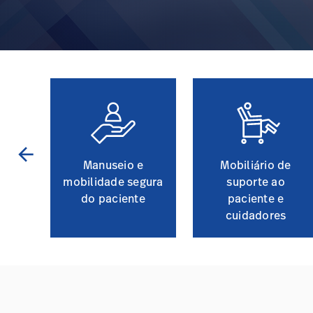
arrow_back
o do
Manuseio e
Mobiliário de
mobilidade segura
suporte ao
do paciente
paciente e
cuidadores