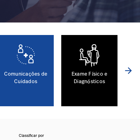
arrow_forward
Comunicações de
Exame Físico e
Cuidados
Diagnósticos
Classificar por