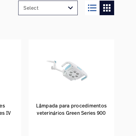
format_list_bulleted
apps
es
Lâmpada para procedimentos
es IV
veterinários Green Series 900