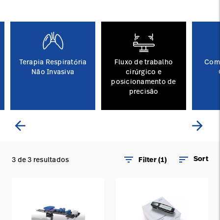
Baxter.com
launch
Trabalhe
launch
Conosco
Portal
Baxter.com
launch
Portal
Terapia Respiratória
Fluxo de trabalho
Com
Não Invasiva
cirúrgico e
posicionamento de
precisão
arrow_back
arrow_forward
filter_list
sort
Sort
3 de 3 resultados
Filter (1)