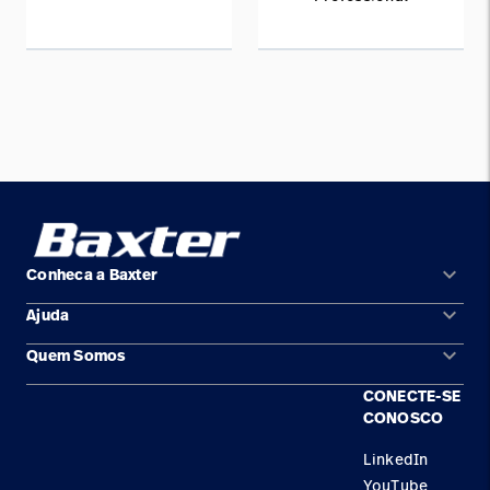
keyboard_arrow_down
Conheca a Baxter
keyboard_arrow_down
Ajuda
Áreas de solução
keyboard_arrow_down
Quem Somos
Contato
Produtos
CONECTE-SE
Locais
Encontre um distribuidor
Serviço
CONOSCO
Trabalhe Conosco
Conhecimento
LinkedIn
YouTube
Aluguel de terapia