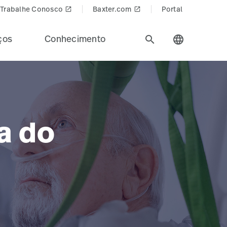
Trabalhe Conosco
Baxter.com
Portal
launch
launch
ços
Conhecimento
search
language
a do