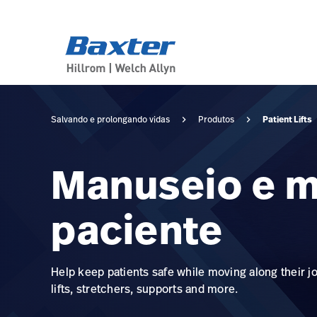
category-page
products
Patient Lifts
Salvando e prolongando vidas
Produtos
Manuseio e m
paciente
Help keep patients safe while moving along their 
lifts, stretchers, supports and more.