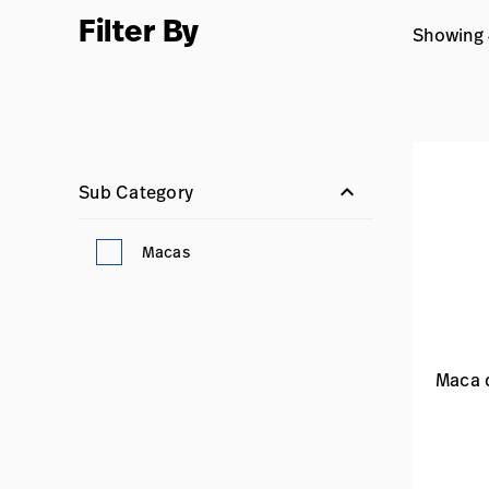
Filter By
Showing 
keyboard_arrow_down
Sub Category
Macas
Maca 