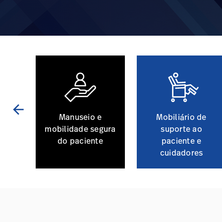
arrow_back
o do
Manuseio e
Mobiliário de
mobilidade segura
suporte ao
do paciente
paciente e
cuidadores