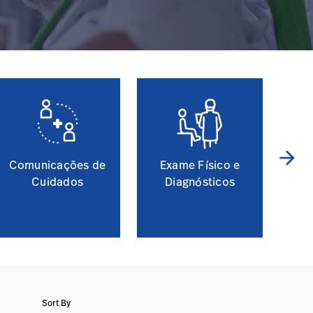
arrow_forward
Comunicações de
Exame Físico e
Cuidados
Diagnósticos
Sort By