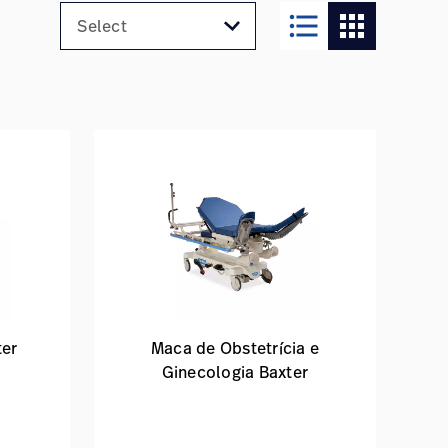
format_list_bulleted
apps
ter
Maca de Obstetrícia e
Ginecologia Baxter