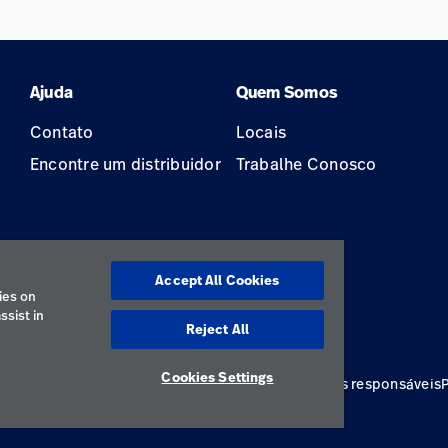
Ajuda
Quem Somos
Contato
Locais
Encontre um distribuidor
Trabalhe Conosco
Accept All Cookies
ão
ies on
ssist in
Reject All
Cookies Settings
e
Termos de uso
Preferências de cookies
Divulgações responsáveis
Brasil