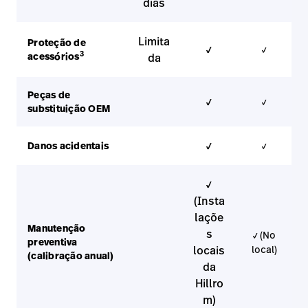
dias
Limita
Proteção de
✓
✓
3
acessórios
da
Peças de
✓
✓
substituição OEM
✓
Danos acidentais
✓
✓
(Insta
laçõe
Manutenção
s
✓ (No
preventiva
locais
local)
(calibração anual)
da
Hillro
m)