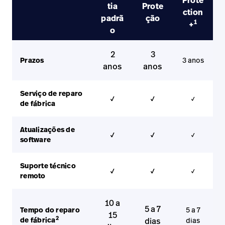
tia
Prote
ction
padrã
ção
1
+
o
2
3
Prazos
3 anos
anos
anos
Serviço de reparo
✓
✓
✓
de fábrica
Atualizações de
✓
✓
✓
software
Suporte técnico
✓
✓
✓
remoto
10 a
5 a 7
Tempo do reparo
5 a 7
15
2
de fábrica
dias
dias