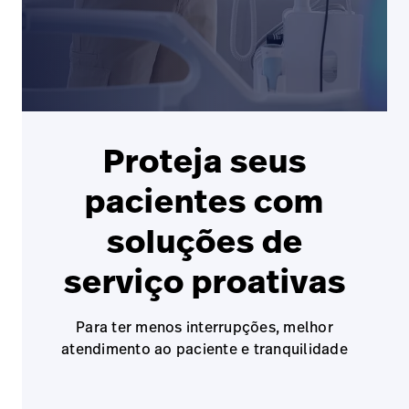
Baxter.com
launch
Trabalhe
launch
Conosco
Portal
Baxter.com
launch
Portal
Proteja seus
pacientes com
soluções de
serviço proativas
Para ter menos interrupções, melhor
atendimento ao paciente e tranquilidade