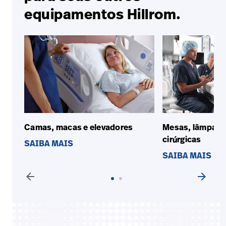
equipamentos Hillrom.
Camas, macas e elevadores
Mesas, lâmpada
cirúrgicas
SAIBA MAIS
SAIBA MAIS
arrow_back
arrow_forward