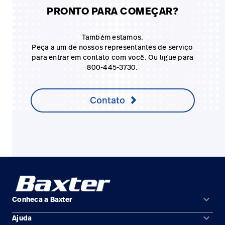
PRONTO PARA COMEÇAR?
Também estamos.
Peça a um de nossos representantes de serviço
para entrar em contato com você. Ou ligue para
800-445-3730.
Contato
keyboard_arrow_down
Conheca a Baxter
keyboard_arrow_down
Ajuda
Áreas de solução