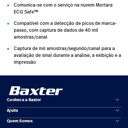
Comunica-se com o serviço na nuvem Mortara
ECG Safe™
Compatível com a detecção de picos de marca-
passo, com captura de dados de 40 mil
amostras/canal
Captura de mil amostras/segundo/canal para a
avaliação de sinal durante a análise, a exibição e a
impressão
keyboard_arrow_down
Conheca a Baxter
keyboard_arrow_down
Ajuda
Áreas de solução
keyboard_arrow_down
Quem Somos
Contato
Produtos