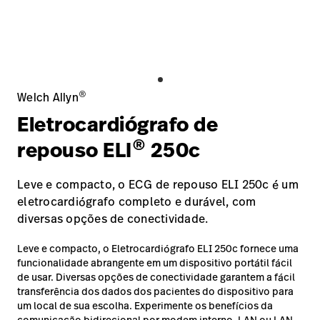
Baxter.com
launch
Trabalhe
launch
Conosco
Portal
Baxter.com
launch
Portal
®
Welch Allyn
Eletrocardiógrafo de
®
repouso ELI
250c
Leve e compacto, o ECG de repouso ELI 250c é um
eletrocardiógrafo completo e durável, com
diversas opções de conectividade.
Leve e compacto, o Eletrocardiógrafo ELI 250c fornece uma
funcionalidade abrangente em um dispositivo portátil fácil
de usar. Diversas opções de conectividade garantem a fácil
transferência dos dados dos pacientes do dispositivo para
um local de sua escolha. Experimente os benefícios da
comunicação bidirecional por modem interno, LAN ou LAN