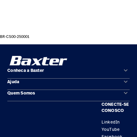
BR-CS00-250001
keyboard_arrow_down
Conheca a Baxter
keyboard_arrow_down
Ajuda
Áreas de solução
keyboard_arrow_down
Quem Somos
Contato
Produtos
CONECTE-SE
Locais
Encontre um distribuidor
Serviço
CONOSCO
Trabalhe Conosco
Conhecimento
LinkedIn
YouTube
Aluguel de terapia
Facebook