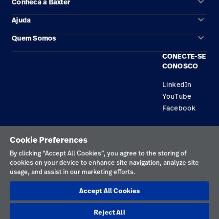
keyboard_arrow_down
Conheca a Baxter
keyboard_arrow_down
Ajuda
Áreas de solução
keyboard_arrow_down
Quem Somos
Contato
Produtos
CONECTE-SE
Locais
Encontre um distribuidor
Serviço
CONOSCO
Trabalhe Conosco
Conhecimento
LinkedIn
YouTube
Aluguel de terapia
Facebook
Soluções de Construção
Política de privacidade
Cookie Preferences
Termos de uso
By clicking “Accept All Cookies”, you agree to the storing of
cookies on your device to enhance site navigation, analyze site
Preferências de cookies
usage, and assist in our marketing efforts.
Divulgações responsáveis
Accept All Cookies
Preferências de cookies
Reject All