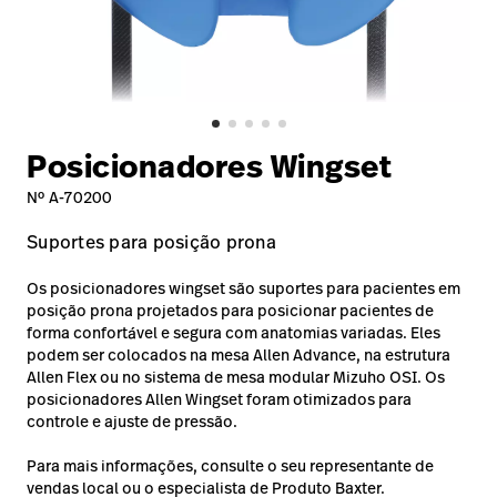
Baxter.com
launch
Trabalhe
launch
Conosco
Portal
Baxter.com
launch
Portal
Posicionadores Wingset
Nº A-70200
Suportes para posição prona
Os posicionadores wingset são suportes para pacientes em
posição prona projetados para posicionar pacientes de
forma confortável e segura com anatomias variadas. Eles
podem ser colocados na mesa Allen Advance, na estrutura
Allen Flex ou no sistema de mesa modular Mizuho OSI. Os
posicionadores Allen Wingset foram otimizados para
controle e ajuste de pressão.
Para mais informações, consulte o seu representante de
vendas local ou o especialista de Produto Baxter.