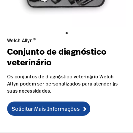
Baxter.com
launch
Trabalhe
launch
Conosco
Portal
Baxter.com
launch
Portal
®
Welch Allyn
Conjunto de diagnóstico
veterinário
Os conjuntos de diagnóstico veterinário Welch
Allyn podem ser personalizados para atender às
suas necessidades.
Solicitar Mais Informações