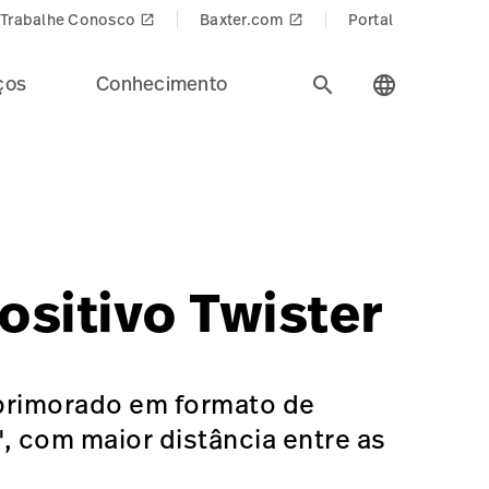
Trabalhe Conosco
Baxter.com
Portal
launch
launch
ços
Conhecimento
search
language
de.
roducts$
=Surgical%20Workflow%20%26%20Precision%20Positionin
GSS-O-LHPCCA
ositivo Twister
primorado em formato de
, com maior distância entre as