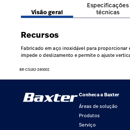
https://www.hillrom.lat/pt/products/twister/#o
https://www.hillrom.la
Especificações
Visão geral
técnicas
Recursos
Fabricado em aço inoxidável para proporcionar e
impede o deslizamento e permite o ajuste vertica
BR-CS182-240002
Conheca a Baxter
Áreas de solução
Produtos
Serviço