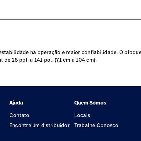
verview-0
t/pt/products/twister/#technicalspecifications-1
stabilidade na operação e maior confiabilidade. O bloque
l de 28 pol. a 141 pol. (71 cm a 104 cm).
Ajuda
Quem Somos
Contato
Locais
Encontre um distribuidor
Trabalhe Conosco