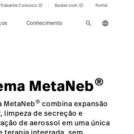
Trabalhe Conosco
Baxter.com
Portal
launch
launch
ços
Conhecimento
search
language
e.
-4979-AAE8-003FEEACCE69
®
tema MetaNeb
®
a MetaNeb
combina expansão
, limpeza de secreção e
ração de aerossol em uma única
 terapia integrada, sem