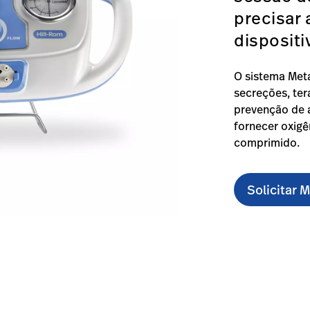
precisar 
dispositi
O sistema Me
secreções, te
prevenção de 
fornecer oxig
comprimido.
Solicitar 