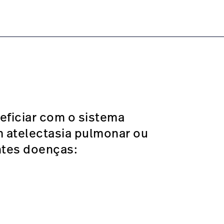
eb-system/#overview-0
ficiar com o sistema
atelectasia pulmonar ou
ntes doenças: