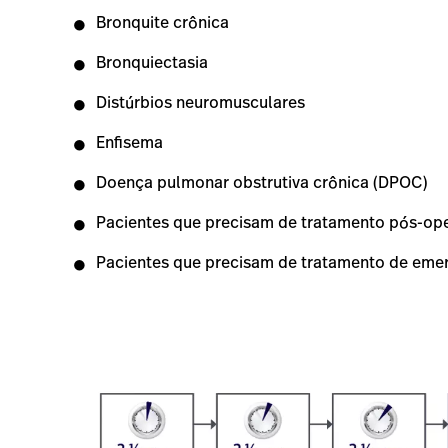
do
um
Bronquite crônica
médico
paciente
intubado
Bronquiectasia
Distúrbios neuromusculares
Enfisema
Doença pulmonar obstrutiva crônica (DPOC)
Pacientes que precisam de tratamento pós-ope
Pacientes que precisam de tratamento de emer