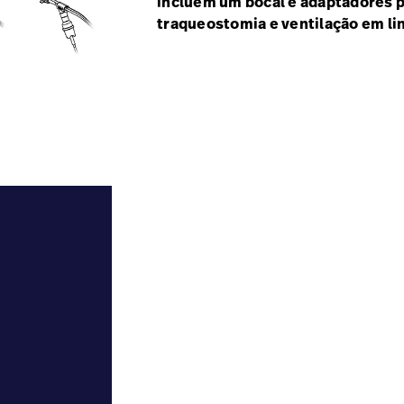
incluem um bocal e adaptadores p
traqueostomia e ventilação em li