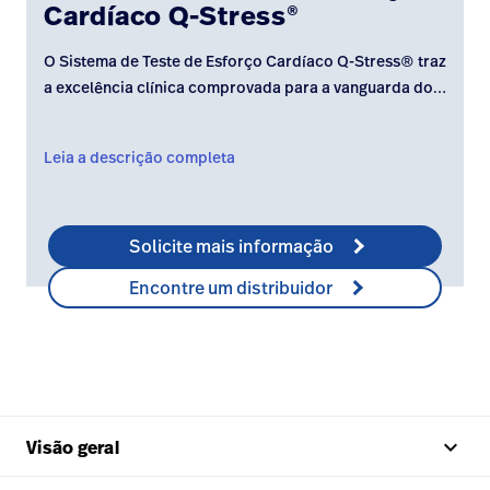
Cardíaco Q-Stress
®
Baxter.com
launch
Trabalhe
launch
Conosco
Portal
O Sistema de Teste de Esforço Cardíaco Q-Stress® traz
a excelência clínica comprovada para a vanguarda do
Baxter.com
launch
teste diagnóstico de esforço cardíaco.
Portal
Leia a descrição completa
Solicite mais informação
Encontre um distribuidor
keyboard_arrow_up
Visão geral