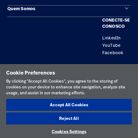
keyboard_arrow_down
Quem Somos
Contato
Produtos
CONECTE-SE
Locais
Encontre um distribuidor
Serviço
CONOSCO
Trabalhe Conosco
Conhecimento
LinkedIn
YouTube
Aluguel de terapia
Facebook
Soluções de Construção
Política de privacidade
Cookie Preferences
Termos de uso
By clicking “Accept All Cookies”, you agree to the storing of
cookies on your device to enhance site navigation, analyze site
Preferências de cookies
usage, and assist in our marketing efforts.
Divulgações responsáveis
Accept All Cookies
Preferências de cookies
Reject All
Brasil
Cookies Settings