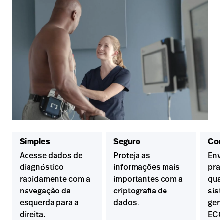
Simples
Seguro
Co
Acesse dados de
Proteja as
Env
diagnóstico
informações mais
pra
rapidamente com a
importantes com a
qua
navegação da
criptografia de
sis
esquerda para a
dados.
ge
direita.
EC