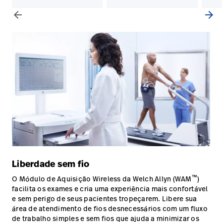
arrow_back
arrow_forward
Liberdade sem fio
™
O Módulo de Aquisição Wireless da Welch Allyn (WAM
)
facilita os exames e cria uma experiência mais confortável
e sem perigo de seus pacientes tropeçarem. Libere sua
área de atendimento de fios desnecessários com um fluxo
de trabalho simples e sem fios que ajuda a minimizar os