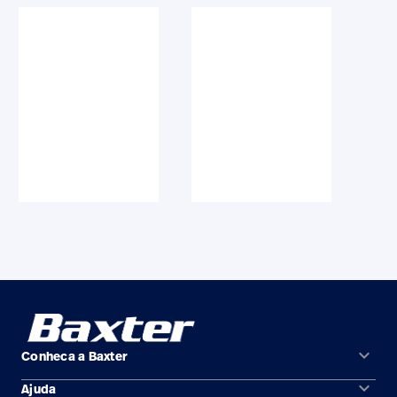
keyboard_arrow_down
Conheca a Baxter
keyboard_arrow_down
Ajuda
Áreas de solução