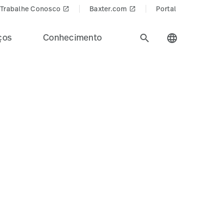
Trabalhe Conosco
Baxter.com
Portal
launch
launch
ços
Conhecimento
search
language