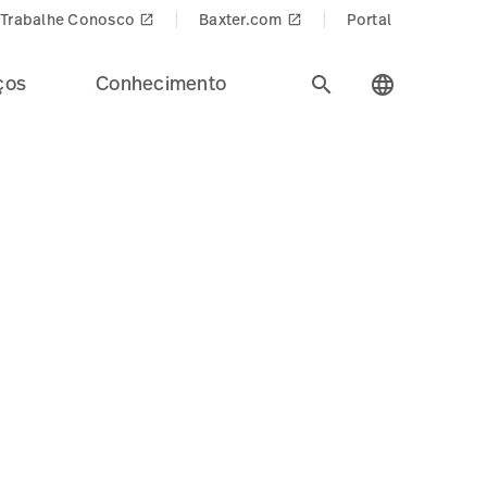
Trabalhe Conosco
Baxter.com
Portal
launch
launch
ços
Conhecimento
search
language