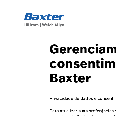
service-detail-page
about-us
Gerenciam
consentim
Baxter
Privacidade de dados e consent
Para atualizar suas preferências