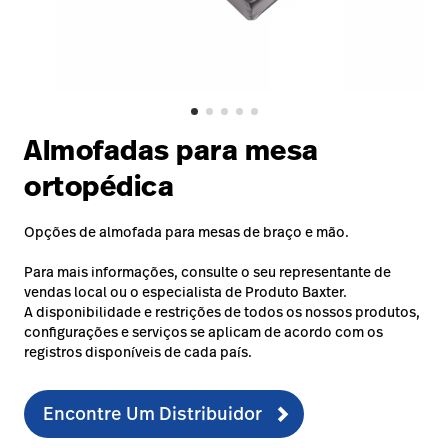
Baxter.com
launch
Trabalhe
launch
Conosco
Portal
Baxter.com
launch
Portal
Almofadas para mesa
ortopédica
Opções de almofada para mesas de braço e mão.
Para mais informações, consulte o seu representante de
vendas local ou o especialista de Produto Baxter.
A disponibilidade e restrições de todos os nossos produtos,
configurações e serviços se aplicam de acordo com os
registros disponíveis de cada país.
Encontre Um Distribuidor