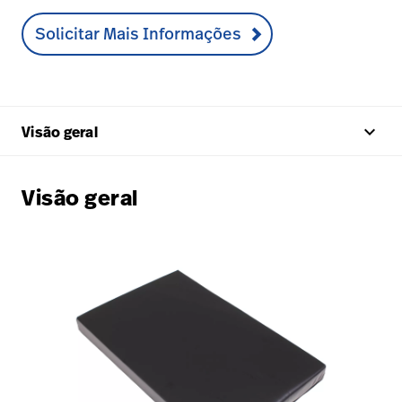
Solicitar Mais Informações
keyboard_arrow_up
Visão geral
Visão geral