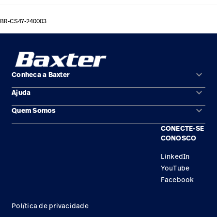
BR-CS47-240003
keyboard_arrow_down
Conheca a Baxter
keyboard_arrow_down
Ajuda
Áreas de solução
keyboard_arrow_down
Quem Somos
Contato
Produtos
CONECTE-SE
Locais
Encontre um distribuidor
Serviço
CONOSCO
Trabalhe Conosco
Conhecimento
LinkedIn
YouTube
Aluguel de terapia
Facebook
Soluções de Construção
Política de privacidade