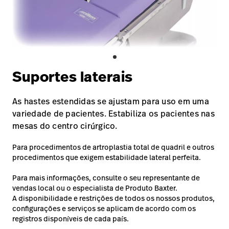
Baxter.com
launch
Trabalhe
launch
Conosco
Portal
Baxter.com
launch
Portal
Suportes laterais
As hastes estendidas se ajustam para uso em uma
variedade de pacientes. Estabiliza os pacientes nas
mesas do centro cirúrgico.
Para procedimentos de artroplastia total de quadril e outros
procedimentos que exigem estabilidade lateral perfeita.
Para mais informações, consulte o seu representante de
vendas local ou o especialista de Produto Baxter.
A disponibilidade e restrições de todos os nossos produtos,
configurações e serviços se aplicam de acordo com os
registros disponíveis de cada país.