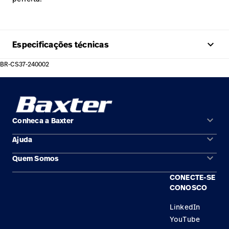
keyboard_arrow_up
Especificações técnicas
BR-CS37-240002
keyboard_arrow_down
Conheca a Baxter
keyboard_arrow_down
Ajuda
Áreas de solução
keyboard_arrow_down
Quem Somos
Contato
Produtos
CONECTE-SE
Locais
Encontre um distribuidor
Serviço
CONOSCO
Trabalhe Conosco
Conhecimento
LinkedIn
YouTube
Aluguel de terapia