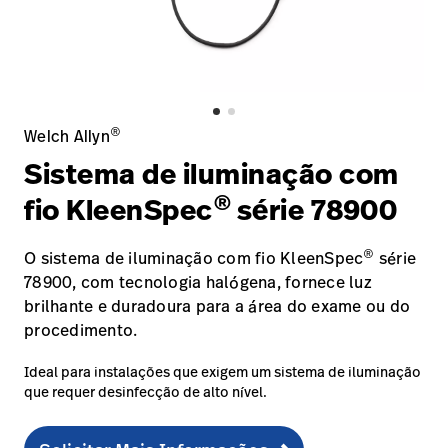
Baxter.com
launch
Trabalhe
launch
Conosco
Portal
Baxter.com
launch
Portal
®
Welch Allyn
Sistema de iluminação com
®
fio KleenSpec
série 78900
®
O sistema de iluminação com fio KleenSpec
série
78900, com tecnologia halógena, fornece luz
brilhante e duradoura para a área do exame ou do
procedimento.
Ideal para instalações que exigem um sistema de iluminação
que requer desinfecção de alto nível.