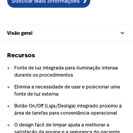
Solicitar Mais Informações
keyboard_arrow_up
Visão geral
Recursos
Fonte de luz integrada para iluminação intensa
durante os procedimentos
Elimina a necessidade de usar e posicionar uma
fonte de luz externa
Botão On/Off (Liga/Desliga) integrado próximo à
área de tarefas para conveniência operacional
O design fácil de limpar ajuda a melhorar a
satisfação da equipe e a segurança do paciente