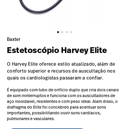
Baxter.com
launch
Trabalhe
launch
Conosco
Portal
Baxter.com
launch
Portal
Baxter
Estetoscópio Harvey
Elite
O Harvey Elite oferece estilo atualizado, além de
conforto superior e recursos de auscultação nos
quais os cardiologistas passaram a confiar.
É equipado com tubo de orifício duplo que cria dois canais
de som ininterruptos e funciona com os auscultadores de
aço inoxidável, resistentes e com peso ideal. Além disso, o
diafragma do Elite foi concebido para acentuar sons
importantes, possibilitando ouvir sons cardíacos,
pulmonares e vasculares.