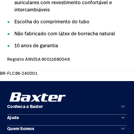
auriculares com revestimento confortável e
intercambiáveis
Escolha do comprimento do tubo
Não fabricado com látex de borracha natural
10 anos de garantia
Registro ANVISA 80011680048
BR-FLC86-240001
keyboard_arrow_down
Conheca a Baxter
keyboard_arrow_down
Ajuda
Áreas de solução
keyboard_arrow_down
Quem Somos
Contato
Produtos