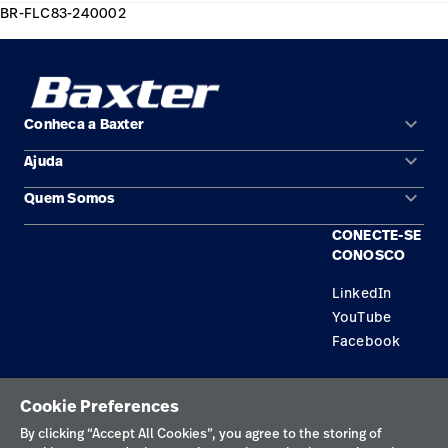
BR-FLC83-240002
keyboard_arrow_down
Conheca a Baxter
keyboard_arrow_down
Ajuda
Áreas de solução
keyboard_arrow_down
Quem Somos
Contato
Produtos
CONECTE-SE
Locais
Encontre um distribuidor
Serviço
CONOSCO
Trabalhe Conosco
Conhecimento
LinkedIn
YouTube
Aluguel de terapia
Facebook
Soluções de Construção
Política de privacidade
Cookie Preferences
Termos de uso
By clicking “Accept All Cookies”, you agree to the storing of