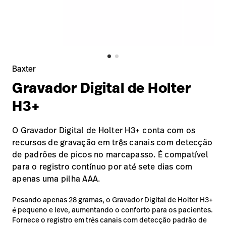
Baxter.com
launch
Trabalhe
launch
Conosco
Portal
Baxter.com
launch
Portal
Baxter
Gravador Digital de Holter
H3+
O Gravador Digital de Holter H3+ conta com os
recursos de gravação em três canais com detecção
de padrões de picos no marcapasso. É compatível
para o registro contínuo por até sete dias com
apenas uma pilha AAA.
Pesando apenas 28 gramas, o Gravador Digital de Holter H3+
é pequeno e leve, aumentando o conforto para os pacientes.
Fornece o registro em três canais com detecção padrão de