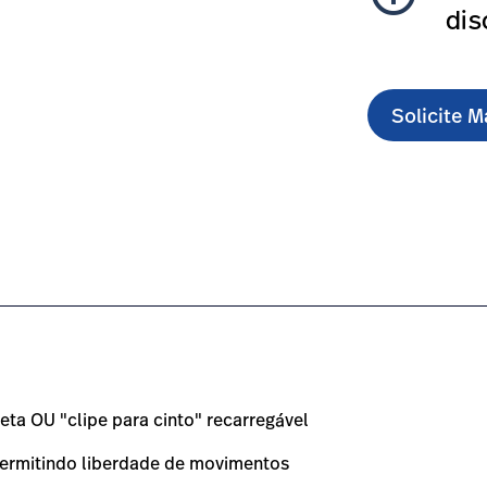
dis
Solicite 
s-procedure-headlight-veterinary/#overview-0
ireta OU "clipe para cinto" recarregável
 permitindo liberdade de movimentos