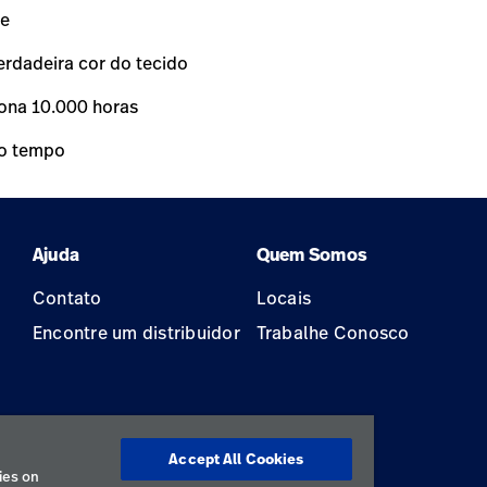
ve
erdadeira cor do tecido
iona 10.000 horas
do tempo
Ajuda
Quem Somos
Contato
Locais
Encontre um distribuidor
Trabalhe Conosco
Accept All Cookies
ão
ies on