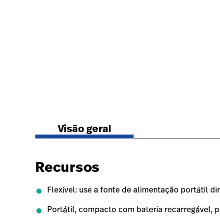
https://www.hillrom.lat/pt/products/green-serie
Visão geral
Recursos
Flexível: use a fonte de alimentação portátil d
Portátil, compacto com bateria recarregável,