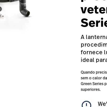
vete
Seri
A lantern
procedim
fornece l
ideal par
Quando precis
sem o calor da
Green Series p
superiores.
error_outline
We'