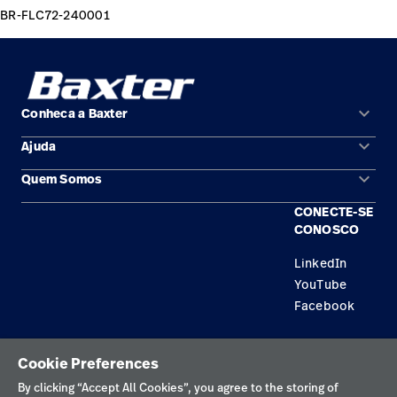
BR-FLC72-240001
keyboard_arrow_down
Conheca a Baxter
keyboard_arrow_down
Ajuda
Áreas de solução
keyboard_arrow_down
Quem Somos
Contato
Produtos
CONECTE-SE
Locais
Encontre um distribuidor
Serviço
CONOSCO
Trabalhe Conosco
Conhecimento
LinkedIn
YouTube
Aluguel de terapia
Facebook
Soluções de Construção
Política de privacidade
Cookie Preferences
Termos de uso
By clicking “Accept All Cookies”, you agree to the storing of