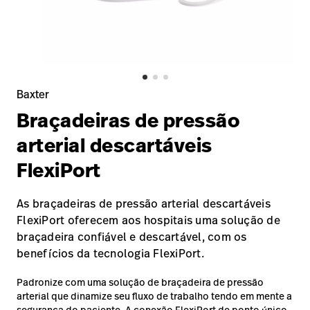
Baxter.com
launch
Trabalhe
launch
Conosco
Portal
Baxter.com
launch
Portal
Baxter
Braçadeiras de pressão
arterial descartáveis
FlexiPort
As braçadeiras de pressão arterial descartáveis
FlexiPort oferecem aos hospitais uma solução de
braçadeira confiável e descartável, com os
benefícios da tecnologia FlexiPort.
Padronize com uma solução de braçadeira de pressão
arterial que dinamize seu fluxo de trabalho tendo em mente a
segurança do paciente. A conexão FlexiPort de ponto único