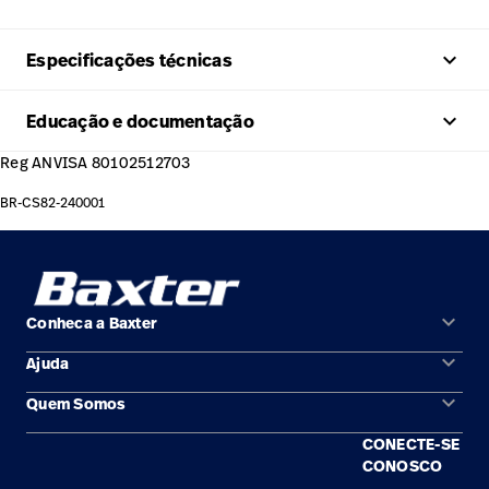
keyboard_arrow_up
Especificações técnicas
keyboard_arrow_up
Educação e documentação
Reg ANVISA 80102512703
BR-CS82-240001
keyboard_arrow_down
Conheca a Baxter
keyboard_arrow_down
Ajuda
Áreas de solução
keyboard_arrow_down
Quem Somos
Contato
Produtos
CONECTE-SE
Locais
Encontre um distribuidor
Serviço
CONOSCO