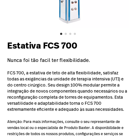
Baxter.com
launch
Trabalhe
launch
Conosco
Portal
Baxter.com
launch
Portal
Estativa FCS 700
Nunca foi tão facil ter flexibilidade.
FCS 700, a estativa de teto de alta flexibilidade, satisfaz
todas as exigências da unidade de terapia intensiva (UTI) e
do centro cirúrgico. Seu design 100% modular permite a
integração de novos componentes quando necessários ou a
reconfiguração completa de torres de equipamentos. Esta
versatilidade e adaptabilidade torna o FCS 700
extremamente eficiente e adequado às suas necessidades.
Atenção: Para mais informações, consulte o seu representante de
vendas local ou o especialista de Produto Baxter. A disponibilidade e
restrições de todos os nossos produtos, configurações e serviços se