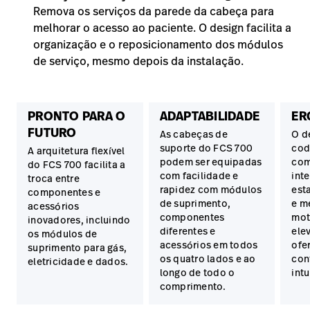
Remova os serviços da parede da cabeça para
melhorar o acesso ao paciente. O design facilita a
organização e o reposicionamento dos módulos
de serviço, mesmo depois da instalação.
PRONTO PARA O
ADAPTABILIDADE
ER
FUTURO
As cabeças de
O d
suporte do FCS 700
cod
A arquitetura flexível
podem ser equipadas
com
do FCS 700 facilita a
com facilidade e
int
troca entre
rapidez com módulos
est
componentes e
de suprimento,
e m
acessórios
componentes
mot
inovadores, incluindo
diferentes e
ele
os módulos de
acessórios em todos
ofe
suprimento para gás,
os quatro lados e ao
con
eletricidade e dados.
longo de todo o
intu
comprimento.