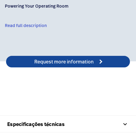
Baxter.com
launch
Powering Your Operating Room
Trabalhe
launch
Conosco
Portal
Read full description
Baxter.com
launch
Portal
Request more information
keyboard_arrow_up
Especificações técnicas