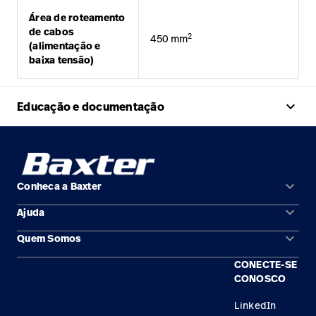
Área de roteamento
de cabos
2
450 mm
(alimentação e
baixa tensão)
keyboard_arrow_up
Educação e documentação
keyboard_arrow_down
Conheca a Baxter
keyboard_arrow_down
Ajuda
Áreas de solução
keyboard_arrow_down
Quem Somos
Contato
Produtos
CONECTE-SE
Locais
Encontre um distribuidor
Serviço
CONOSCO
Trabalhe Conosco
Conhecimento
LinkedIn