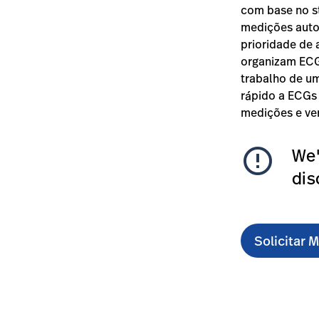
com base no s
medições autom
prioridade de 
organizam ECG
trabalho de um
rápido a ECGs
medições e ver
error_outline
We'
dis
Solicitar 