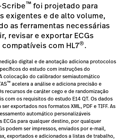
™
-Scribe
foi projetado para
 exigentes e de alto volume,
do as ferramentas necessárias
r, revisar e exportar ECGs
®
 compatíveis com HL7
.
edição digital e de anotação adiciona protocolos
pecíficos do estudo com instruções do
 A colocação do calibrador semiautomático
™
TAS
acelera a análise e adiciona precisão e
Os recursos de caráter cego e de randomização
is com os requisitos do estudo E14 QT. Os dados
ser exportados nos formatos XML, PDF e TIFF. As
cessamento automático personalizáveis
 ECGs para qualquer destino, por qualquer
Gs podem ser impressos, enviados por e-mail,
ax, exportados e adicionados a listas de trabalho,