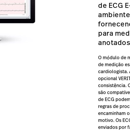
de ECG E
ambientes
fornecen
para medi
anotados
O módulo de m
de medição es
cardiologista.
opcional VERI
consistência. 
são compatíve
de ECG podem 
regras de pro
encaminham os
motivo. Os EC
enviados por f