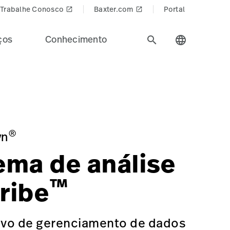
Trabalhe Conosco
Baxter.com
Portal
launch
launch
ços
Conhecimento
search
language
o o setor de saúde.
iagnostic%20Cardiology&Product_Name=E-Scribe_Holter_
FLC-ESCRIBE
®
yn
ema de análise
™
ribe
tivo de gerenciamento de dados