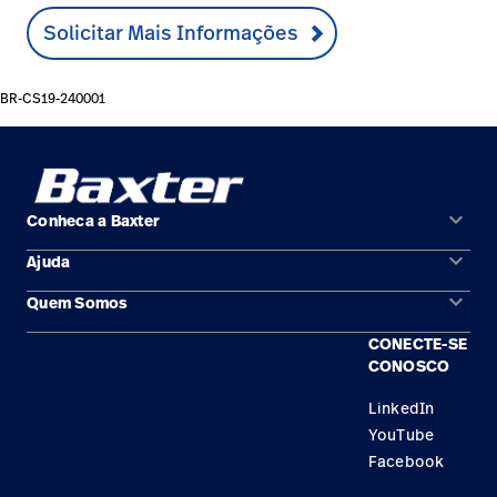
Solicitar Mais Informações
BR-CS19-240001
keyboard_arrow_down
Conheca a Baxter
keyboard_arrow_down
Ajuda
Áreas de solução
keyboard_arrow_down
Quem Somos
Contato
Produtos
CONECTE-SE
Locais
Encontre um distribuidor
Serviço
CONOSCO
Trabalhe Conosco
Conhecimento
LinkedIn
YouTube
Aluguel de terapia
Facebook
Soluções de Construção