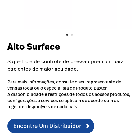
Baxter.com
launch
Trabalhe
launch
Conosco
Portal
Baxter.com
launch
Portal
Alto Surface
Superfície de controle de pressão premium para
pacientes de maior acuidade.
Para mais informações, consulte o seu representante de
vendas local ou o especialista de Produto Baxter.
A disponibilidade e restrições de todos os nossos produtos,
configurações e serviços se aplicam de acordo com os
registros disponíveis de cada país.
Encontre Um Distribuidor