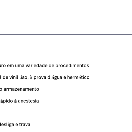
-vac-lateral-positioner/#overview-0
t/pt/products/allen-hug-u-vac-lateral-positioner/#technic
guro em uma variedade de procedimentos
de vinil liso, à prova d'água e hermético
 e o armazenamento
rápido à anestesia
esliga e trava