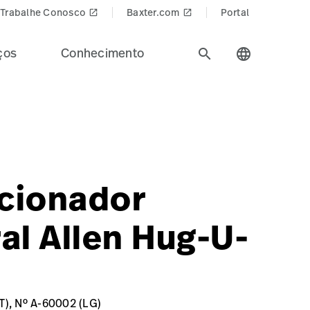
Trabalhe Conosco
Baxter.com
Portal
launch
launch
ços
Conhecimento
search
language
odo o setor de saúde.
edProducts$
=Surgical%20Workflow%20%26%20Precision%20Positionin
ioner/p/GSS-A-60003
cionador
ral Allen Hug-U-
T), Nº A-60002 (LG)