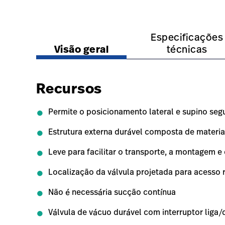
https://www.hillrom.lat/pt/products/allen-hug-u
https://www.hillrom.la
Especificações
Visão geral
técnicas
Recursos
Permite o posicionamento lateral e supino se
Estrutura externa durável composta de material 
Leve para facilitar o transporte, a montagem
Localização da válvula projetada para acesso 
Não é necessária sucção contínua
Válvula de vácuo durável com interruptor liga/d