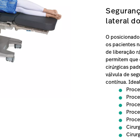
Seguranç
lateral d
O posicionador
os pacientes na
de liberação r
permitem que 
cirúrgicas pa
válvula de seg
contínua. Idea
Proce
Proce
Proce
Proce
Proce
Cirurg
Cirur