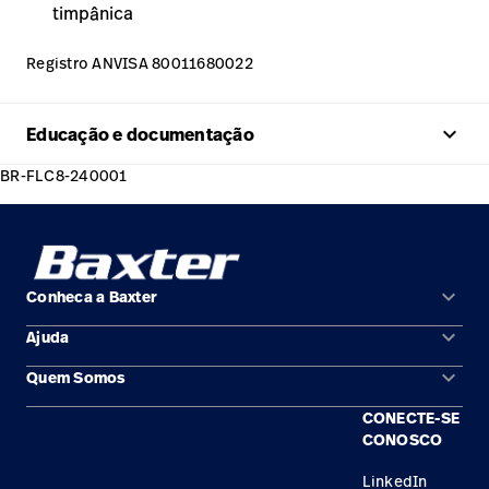
timpânica
Registro ANVISA 80011680022
keyboard_arrow_up
Educação e documentação
BR-FLC8-240001
keyboard_arrow_down
Conheca a Baxter
keyboard_arrow_down
Ajuda
Áreas de solução
keyboard_arrow_down
Quem Somos
Contato
Produtos
CONECTE-SE
Locais
Encontre um distribuidor
Serviço
CONOSCO
Trabalhe Conosco
Conhecimento
LinkedIn