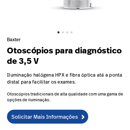
Baxter.com
launch
Trabalhe
launch
Conosco
Portal
Baxter.com
launch
Portal
Baxter
Otoscópios para diagnóstico
de 3,5 V
Iluminação halógena HPX e fibra óptica até a ponta
distal para facilitar os exames.
Otoscópios tradicionais de alta qualidade com uma gama de
opções de iluminação.
Solicitar Mais Informações