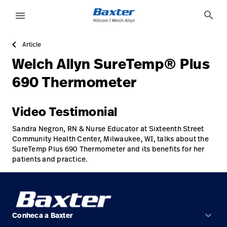
case-study-page
knowledge
search
menu
Article
eyboard_arrow_right
Soluções
Update
Welch Allyn SureTemp® Plus
Profile
eyboard_arrow_right
Produtos
690 Thermometer
Sair
eyboard_arrow_right
Serviços
Video Testimonial
eyboard_arrow_right
Conhecimento
language
País
Sandra Negron, RN & Nurse Educator at Sixteenth Street
Community Health Center, Milwaukee, WI, talks about the
SureTemp Plus 690 Thermometer and its benefits for her
patients and practice.
language
País
Contato
Trabalhe
launch
keyboard_arrow_down
Conheca a Baxter
Conosco
Contato