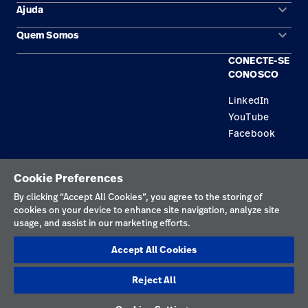
keyboard_arrow_down
Ajuda
Baxter.com
Áreas de solução
launch
Trabalhe
launch
keyboard_arrow_down
Conosco
Portal
Quem Somos
Contato
Produtos
Baxter.com
CONECTE-SE
launch
Locais
Encontre um distribuidor
Serviço
CONOSCO
Portal
Trabalhe Conosco
Conhecimento
LinkedIn
YouTube
Aluguel de terapia
Facebook
Soluções de Construção
Política de privacidade
Cookie Preferences
Termos de uso
By clicking “Accept All Cookies”, you agree to the storing of
cookies on your device to enhance site navigation, analyze site
Preferências de cookies
usage, and assist in our marketing efforts.
Divulgações responsáveis
Accept All Cookies
Preferências de cookies
Reject All
Brasil