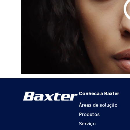
play_
Conheca a Baxter
Áreas de solução
Produtos
Serviço