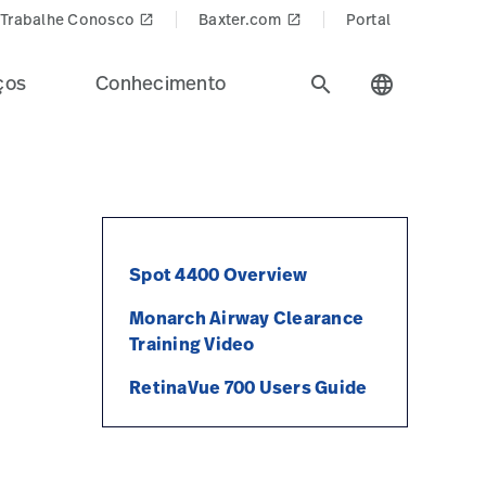
Trabalhe Conosco
Baxter.com
Portal
launch
launch
ços
Conhecimento
search
language
Spot 4400 Overview
Monarch Airway Clearance
Training Video
RetinaVue 700 Users Guide