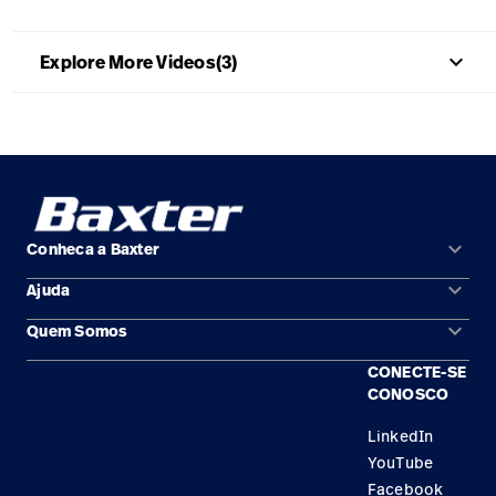
Baxter.com
launch
Trabalhe
launch
Conosco
Portal
keyboard_arrow_up
Explore More Videos(3)
Baxter.com
launch
Portal
keyboard_arrow_down
Conheca a Baxter
keyboard_arrow_down
Ajuda
Áreas de solução
keyboard_arrow_down
Quem Somos
Contato
Produtos
CONECTE-SE
Locais
Encontre um distribuidor
Serviço
CONOSCO
Trabalhe Conosco
Conhecimento
LinkedIn
YouTube
Aluguel de terapia
Facebook