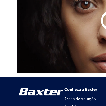
play_
Conheca a Baxter
Áreas de solução