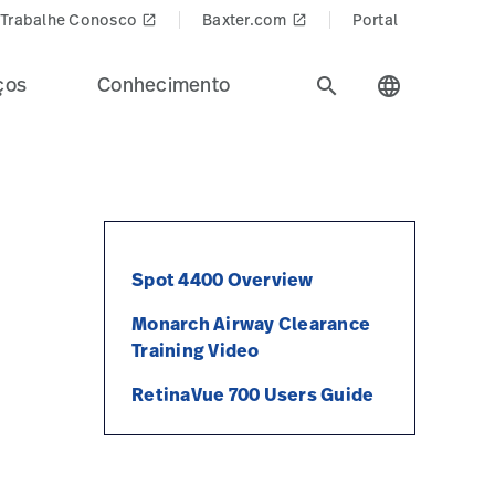
Trabalhe Conosco
Baxter.com
Portal
launch
launch
ços
Conhecimento
search
language
Spot 4400 Overview
Monarch Airway Clearance
Training Video
RetinaVue 700 Users Guide