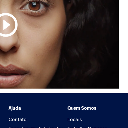
circle_outline
Ajuda
Quem Somos
Contato
Locais