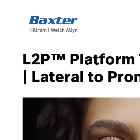
article-detail-page
knowledge
L2P™ Platform 
| Lateral to Pr