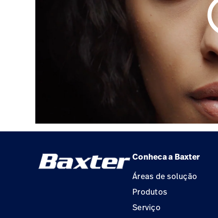
play_
Conheca a Baxter
Áreas de solução
Produtos
Serviço