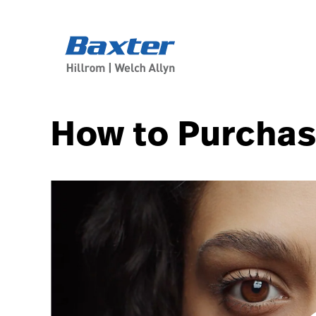
article-detail-page
knowledge
How to Purchas