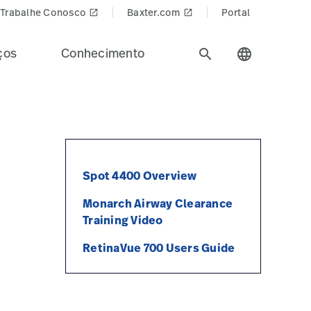
Trabalhe Conosco
Baxter.com
Portal
launch
launch
ços
Conhecimento
search
language
Spot 4400 Overview
Monarch Airway Clearance
Training Video
RetinaVue 700 Users Guide