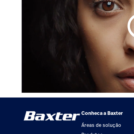
play_
Conheca a Baxter
Áreas de solução