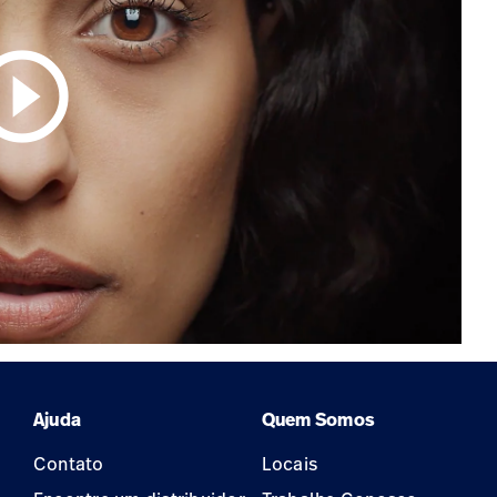
circle_outline
Ajuda
Quem Somos
Contato
Locais