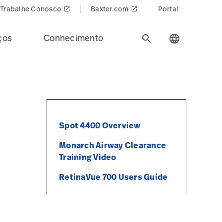
Trabalhe Conosco
Baxter.com
Portal
launch
launch
ços
Conhecimento
search
language
Spot 4400 Overview
Monarch Airway Clearance
Training Video
RetinaVue 700 Users Guide