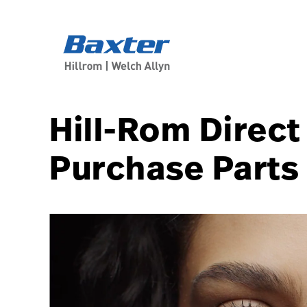
article-detail-page
knowledge
Hill-Rom Direct
Purchase Parts