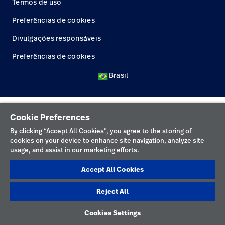
Termos de uso
Baxter.com
launch
Trabalhe
Preferências de cookies
launch
Conosco
Portal
Divulgações responsáveis
Baxter.com
launch
Preferências de cookies
Portal
Brasil
Cookie Preferences
By clicking “Accept All Cookies”, you agree to the storing of
cookies on your device to enhance site navigation, analyze site
usage, and assist in our marketing efforts.
Accept All Cookies
Reject All
Cookies Settings