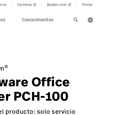
tros
Carreras
Baxter.com
Portal
launch
launch
ios
Conocimientos
search
language
Diagnostic%20Cardiology&Product_Name=Office_Holter_S
ffice
llrom en toda la industria de la salud.
®
yn
ware Office
er PCH-100
l producto: solo servicio