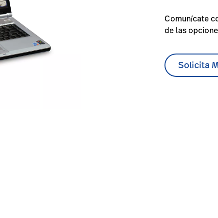
Comunícate co
de las opcione
Solicita 
ter-software-pch-100/#educationdocumentation-0