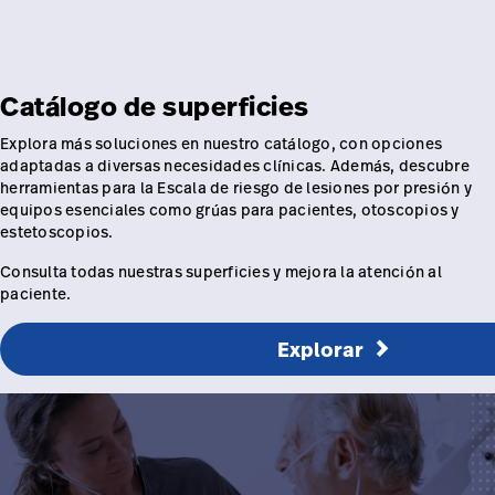
Carreras
launch
con nosotros
Baxter.com
launch
Carreras
launch
Portal
Baxter.com
Catálogo de superficies
launch
Portal
Explora más soluciones en nuestro catálogo, con opciones
adaptadas a diversas necesidades clínicas. Además, descubre
herramientas para la Escala de riesgo de lesiones por presión y
equipos esenciales como grúas para pacientes, otoscopios y
estetoscopios.
Consulta todas nuestras superficies y mejora la atención al
paciente.
Explorar