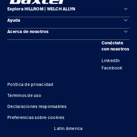
keyboard_arrow_down
Explora HILLROM | WELCH ALLYN
keyboard_arrow_down
Ayuda
Soluciones
keyboard_arrow_down
Acerca de nosotros
Comunícate con nosotros
Productos
Conéctate
Ubicaciones
Encuentra un distribuidor
Servicios
con nosotros
Carreras
Mantenimiento y reparación de equipos
Conocimientos
LinkedIn
Facebook
Política de privacidad
Términos de uso
Declaraciones responsables
Preferencias sobre cookies
Latin America