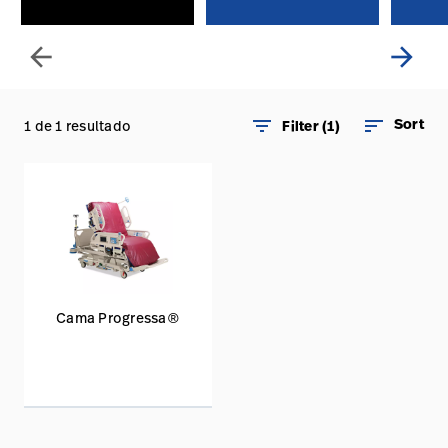
arrow_back
arrow_forward
filter_list
sort
Sort
1 de 1 resultado
Filter (1)
Cama Progressa®