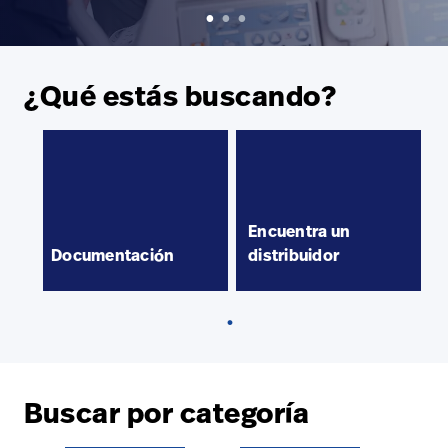
Carreras
launch
con nosotros
Baxter.com
launch
Carreras
launch
Portal
¿Qué estás buscando?
Baxter.com
launch
Portal
Encuentra un
Documentación
distribuidor
Buscar por categoría