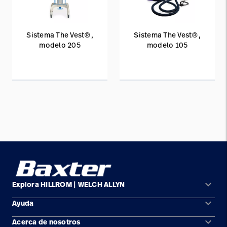
Sistema The Vest®,
Sistema The Vest®,
modelo 205
modelo 105
keyboard_arrow_down
Explora HILLROM | WELCH ALLYN
keyboard_arrow_down
Ayuda
Soluciones
keyboard_arrow_down
Acerca de nosotros
Comunícate con nosotros
Productos