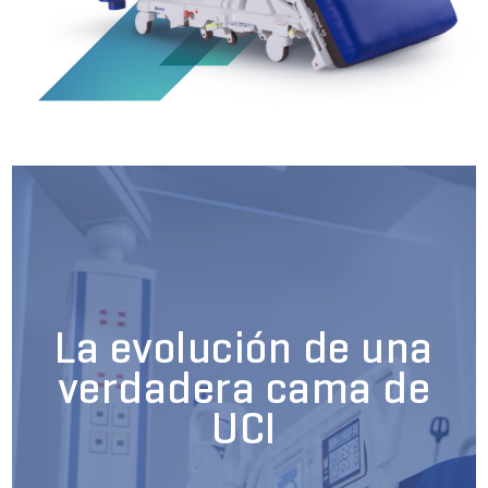
Carreras
launch
con nosotros
Baxter.com
launch
Carreras
launch
Portal
Baxter.com
launch
Portal
La evolución de una
verdadera cama de
UCI