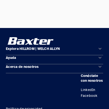
keyboard_arrow_down
Explora HILLROM | WELCH ALLYN
keyboard_arrow_down
Ayuda
Soluciones
keyboard_arrow_down
Acerca de nosotros
Comunícate con nosotros
Productos
Conéctate
Ubicaciones
Encuentra un distribuidor
Servicios
con nosotros
Carreras
Mantenimiento y reparación de equipos
Conocimientos
LinkedIn
Facebook
Política de privacidad