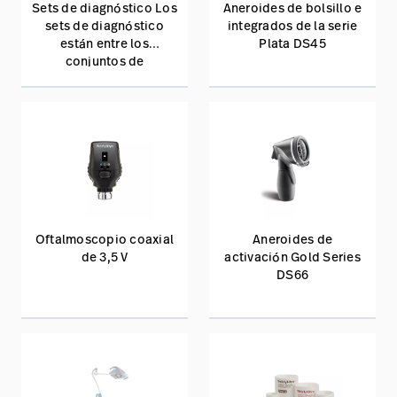
Sets de diagnóstico Los
Aneroides de bolsillo e
sets de diagnóstico
integrados de la serie
están entre los
Plata DS45
conjuntos de
herramientas más
importantes de la lista
de un médico para
realizar una exploración
física integral. Los sets
de diagnóstico de
Baxter ayudan a los
médicos a realizar
exámenes rápidos y
diagnosticar con
Oftalmoscopio coaxial
Aneroides de
precisión diversas
de 3,5 V
activación Gold Series
afecciones de los
DS66
pacientes.