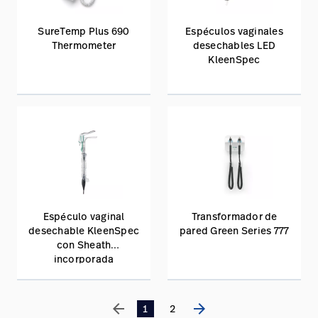
SureTemp Plus 690
Espéculos vaginales
Thermometer
desechables LED
KleenSpec
Espéculo vaginal
Transformador de
desechable KleenSpec
pared Green Series 777
con Sheath
incorporada
arrow_back
arrow_forward
1
2