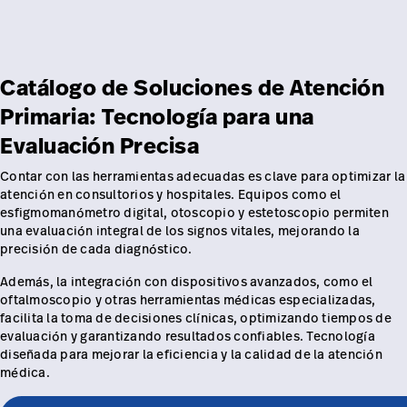
Carreras
launch
con nosotros
Baxter.com
launch
Carreras
launch
Portal
Baxter.com
Catálogo de Soluciones de Atención
launch
Primaria: Tecnología para una
Portal
Evaluación Precisa
Contar con las herramientas adecuadas es clave para optimizar la
atención en consultorios y hospitales. Equipos como el
esfigmomanómetro digital, otoscopio y estetoscopio permiten
una evaluación integral de los signos vitales, mejorando la
precisión de cada diagnóstico.
Además, la integración con dispositivos avanzados, como el
oftalmoscopio y otras herramientas médicas especializadas,
facilita la toma de decisiones clínicas, optimizando tiempos de
evaluación y garantizando resultados confiables. Tecnología
diseñada para mejorar la eficiencia y la calidad de la atención
médica.