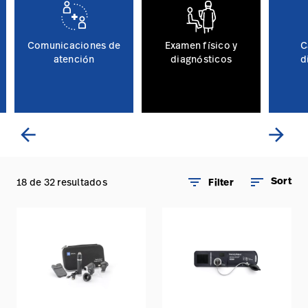
Comunicaciones de
Examen físico y
C
atención
diagnósticos
d
arrow_back
arrow_forward
filter_list
sort
Sort
18 de 32 resultados
Filter