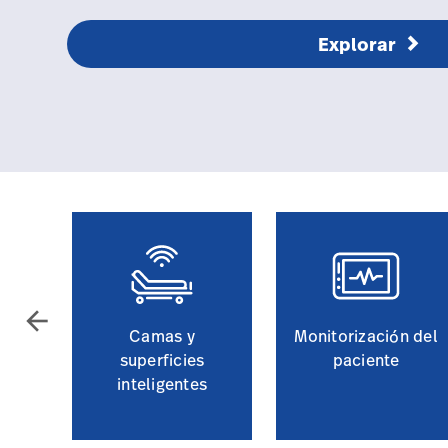
Explorar
arrow_back
Camas y
Monitorización del
superficies
paciente
inteligentes