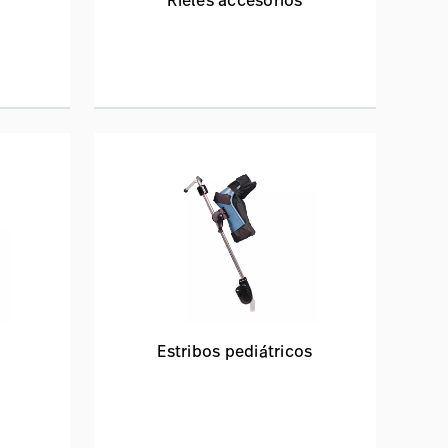
Rieles accesorios
l
Estribos pediátricos