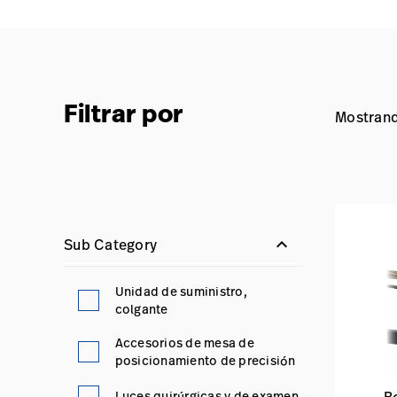
Filtrar por
Mostrand
keyboard_arrow_down
Sub Category
Unidad de suministro,
colgante
Accesorios de mesa de
posicionamiento de precisión
Luces quirúrgicas y de examen