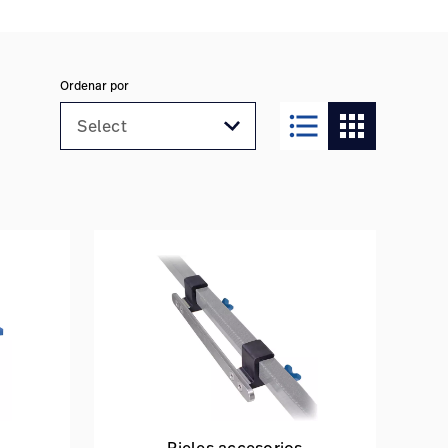
Ordenar por
format_list_bulleted
apps