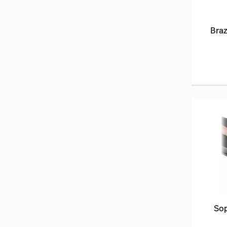
Bra
Sop