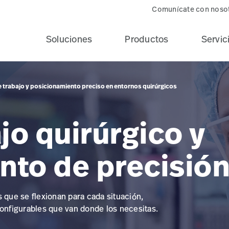
Comunícate con noso
Soluciones
Productos
Servic
e trabajo y posicionamiento preciso en entornos quirúrgicos
jo quirúrgico y
nto de precisió
s que se flexionan para cada situación,
configurables que van donde los necesitas.