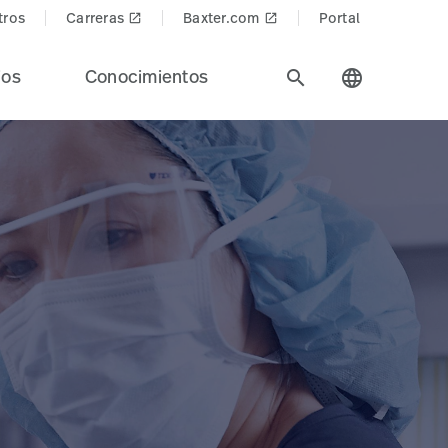
tros
Carreras
Baxter.com
Portal
launch
launch
ios
Conocimientos
search
language
n