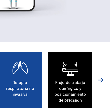
arrow_forward
Terapia
Flujo de trabajo
Co
respiratoria no
quirúrgico y
invasiva
posicionamiento
de precisión