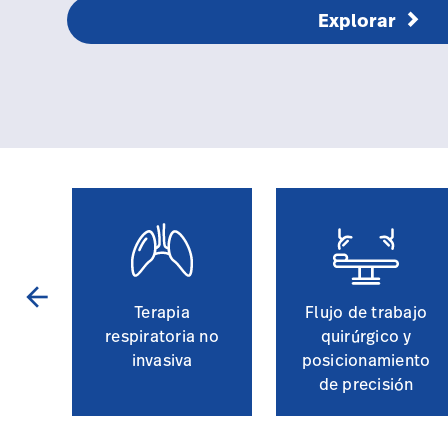
Explorar
arrow_back
salud
Terapia
Flujo de trabajo
respiratoria no
quirúrgico y
invasiva
posicionamiento
de precisión