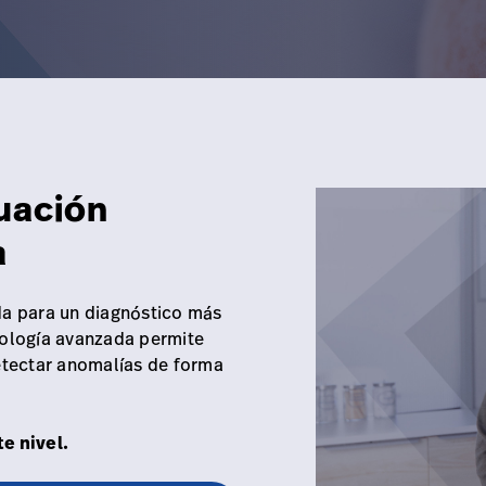
luación
a
da para un diagnóstico más
nología avanzada permite
detectar anomalías de forma
e nivel.