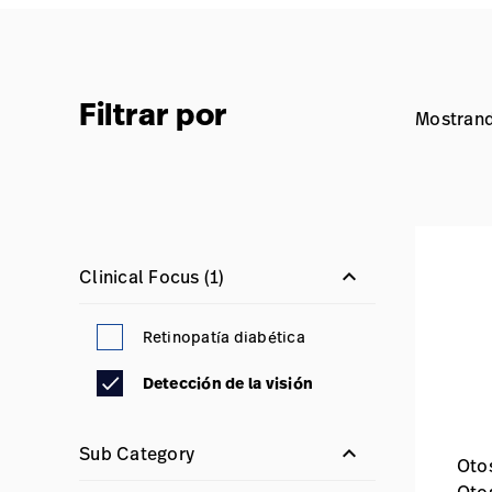
Filtrar por
Mostrand
keyboard_arrow_down
Clinical Focus
(1)
Retinopatía diabética
Detección de la visión
keyboard_arrow_down
Sub Category
Oto