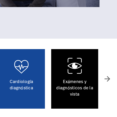
arrow_forward
Cardiología
Exámenes y
diagnóstica
diagnósticos de la
vista