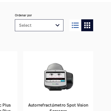
Ordenar por
format_list_bulleted
apps
c Plus
Autorrefractómetro Spot Vision