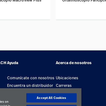
scopio MacroView Plus
Oftalmoscopio PanOpti
LCH
Ayuda
Acerca de nosotros
Comunícate con nosotros
Ubicaciones
Encuentra un distribuidor
Carreras
Mantenimiento y
Accept All Cookies
reparación de equipos
ies on