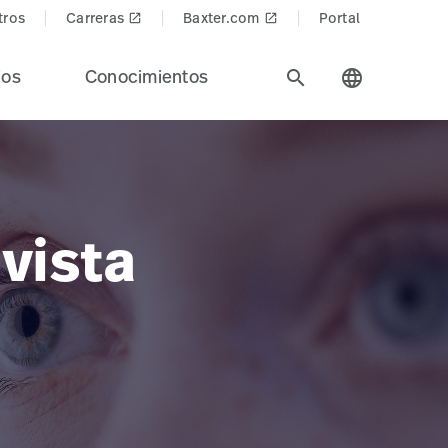
tros
Carreras
Baxter.com
Portal
launch
launch
ios
Conocimientos
search
language
vista